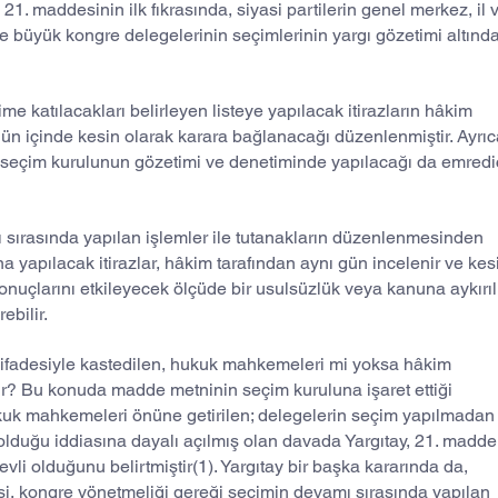
21. maddesinin ilk fıkrasında, siyasi partilerin genel merkez, il 
i ve büyük kongre delegelerinin seçimlerinin yargı gözetimi altında
 katılacakları belirleyen listeye yapılacak itirazların hâkim 
gün içinde kesin olarak karara bağlanacağı düzenlenmiştir. Ayrıc
i seçim kurulunun gözetimi ve denetiminde yapılacağı da emredic
 sırasında yapılan işlemler ile tutanakların düzenlenmesinden 
na yapılacak itirazlar, hâkim tarafından aynı gün incelenir ve kes
onuçlarını etkileyecek ölçüde bir usulsüzlük veya kanuna aykırıl
ebilir.
fadesiyle kastedilen, hukuk mahkemeleri mi yoksa hâkim 
ır? Bu konuda madde metninin seçim kuruluna işaret ettiği 
kuk mahkemeleri önüne getirilen; delegelerin seçim yapılmadan
olduğu iddiasına dayalı açılmış olan davada Yargıtay, 21. madde
vli olduğunu belirtmiştir(1). Yargıtay bir başka kararında da, 
i, kongre yönetmeliği gereği seçimin devamı sırasında yapılan 