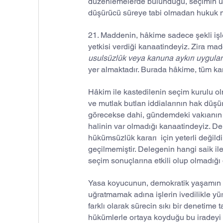
düzenlemelerde bulunduğu, seçimin usu
düşürücü süreye tabi olmadan hukuk ma
21. Maddenin, hâkime sadece şekli iş
yetkisi verdiği kanaatindeyiz. Zira m
usulsüzlük veya kanuna aykırı uygulama
yer almaktadır. Burada hâkime, tüm kanu
Hâkim ile kastedilenin seçim kurulu o
ve mutlak butlan iddialarının hak düş
görecekse dahi, gündemdeki vakıanın ba
halinin var olmadığı kanaatindeyiz. Del
hükümsüzlük kararı  için yeterli değil
geçilmemiştir. Delegenin hangi saik ile
seçim sonuçlarına etkili olup olmadığı
Yasa koyucunun, demokratik yaşamın va
uğratmamak adına işlerin ivedilikle yü
farklı olarak sürecin sıkı bir denetime 
hükümlerle ortaya koyduğu bu iradeyi h