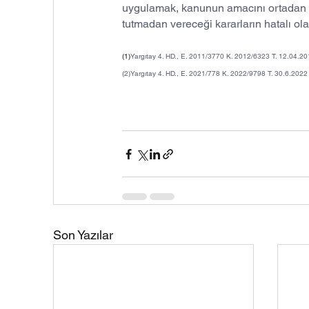
uygulamak, kanunun amacını ortadan k
tutmadan vereceği kararların hatalı ol
(1)
Yargıtay 4. HD., E. 2011/3770 K. 2012/6323 T. 12.04.2
(2)
Yargıtay 4. HD., E. 2021/778 K. 2022/9798 T. 30.6.2022
Son Yazılar