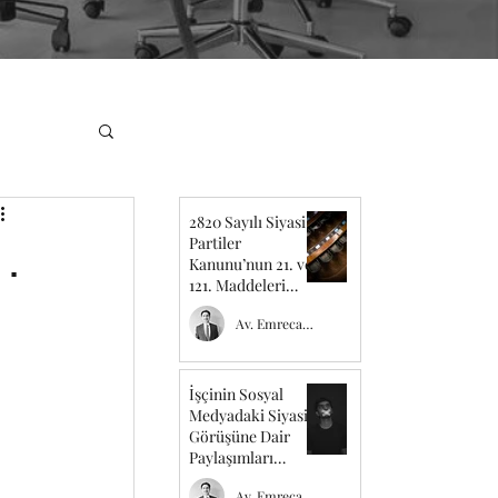
2820 Sayılı Siyasi
Partiler
.
Kanunu’nun 21. ve
121. Maddeleri
Üzerine
Av. Emrecan TEMEL
İşçinin Sosyal
Medyadaki Siyasi
Görüşüne Dair
Paylaşımları
Sebebiyle İş
Av. Emrecan TEMEL