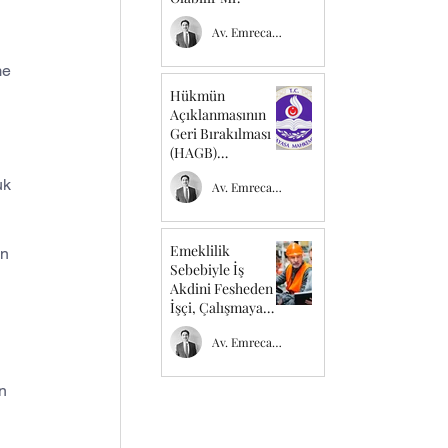
Av. Emrecan TEMEL
me 
Hükmün
Açıklanmasının
 
Geri Bırakılması
(HAGB)
Kurumunu
uk 
Av. Emrecan TEMEL
Düzenleyen
Kuralın İptali
Emeklilik
n 
Sebebiyle İş
Akdini Fesheden
İşçi, Çalışmaya
Devam Etse Dahi
Av. Emrecan TEMEL
Kıdem Tazminatı
Hak Eder Mi ?
n 