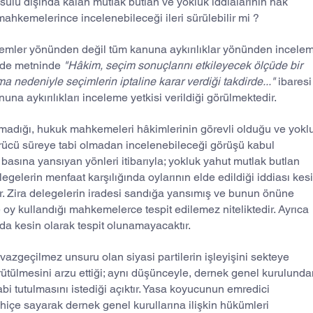
lü dışında kalan mutlak butlan ve yokluk iddialarının hak 
hkemelerince incelenebileceği ileri sürülebilir mi ?
lemler yönünden değil tüm kanuna aykırılıklar yönünden incele
adde metninde
 "Hâkim, seçim sonuçlarını etkileyecek ölçüde bir 
 nedeniyle seçimlerin iptaline karar verdiği takdirde..."
 ibaresi
na aykırılıkları inceleme yetkisi verildiği görülmektedir.
lmadığı, hukuk mahkemeleri hâkimlerinin görevli olduğu ve yokl
ürücü süreye tabi olmadan incelenebileceği görüşü kabul 
sına yansıyan yönleri itibarıyla; yokluk yahut mutlak butlan 
egelerin menfaat karşılığında oylarının elde edildiği iddiası kesi
dir. Zira delegelerin iradesi sandığa yansımış ve bunun önüne 
 oy kullandığı mahkemelerce tespit edilemez niteliktedir. Ayrıca 
 da kesin olarak tespit olunamayacaktır.
zgeçilmez unsuru olan siyasi partilerin işleyişini sekteye 
rütülmesini arzu ettiği; aynı düşünceyle, dernek genel kurulunda
tabi tutulmasını istediği açıktır. Yasa koyucunun emredici 
içe sayarak dernek genel kurullarına ilişkin hükümleri 