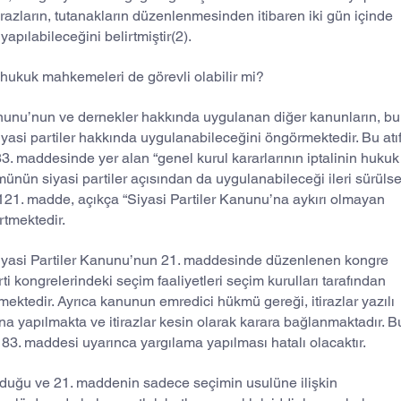
tirazların, tutanakların düzenlenmesinden itibaren iki gün içinde 
 yapılabileceğini belirtmiştir(2).
k hukuk mahkemeleri de görevli olabilir mi?
nu’nun ve dernekler hakkında uygulanan diğer kanunların, bu
asi partiler hakkında uygulanabileceğini öngörmektedir. Bu atıf
 maddesinde yer alan “genel kurul kararlarının iptalinin hukuk
nün siyasi partiler açısından da uygulanabileceği ileri sürülse
a 121. madde, açıkça “Siyasi Partiler Kanunu’na aykırı olmayan 
rtmektedir.
e Siyasi Partiler Kanunu’nun 21. maddesinde düzenlenen kongre 
arti kongrelerindeki seçim faaliyetleri seçim kurulları tarafından 
ektedir. Ayrıca kanunun emredici hükmü gereği, itirazlar yazılı 
luna yapılmakta ve itirazlar kesin olarak karara bağlanmaktadır. B
 83. maddesi uyarınca yargılama yapılması hatalı olacaktır.
lduğu ve 21. maddenin sadece seçimin usulüne ilişkin 