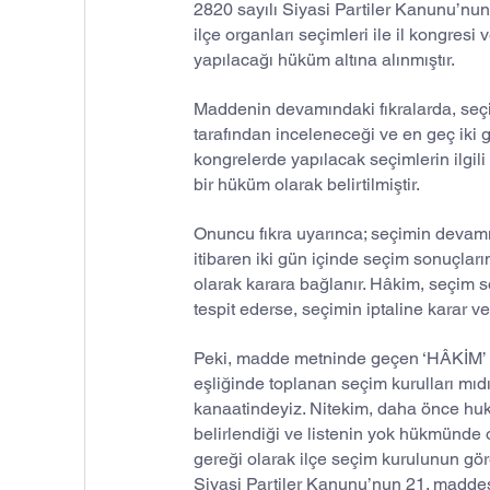
2820 sayılı Siyasi Partiler Kanunu’nun 
ilçe organları seçimleri ile il kongres
yapılacağı hüküm altına alınmıştır.
Maddenin devamındaki fıkralarda, seçime
tarafından inceleneceği ve en geç iki 
kongrelerde yapılacak seçimlerin ilgil
bir hüküm olarak belirtilmiştir.
Onuncu fıkra uyarınca; seçimin devamı
itibaren iki gün içinde seçim sonuçları
olarak karara bağlanır. Hâkim, seçim s
tespit ederse, seçimin iptaline karar ver
Peki, madde metninde geçen ‘HÂKİM’ i
eşliğinde toplanan seçim kurulları mıd
kanaatindeyiz. Nitekim, daha önce hu
belirlendiği ve listenin yok hükmünde 
gereği olarak ilçe seçim kurulunun göre
Siyasi Partiler Kanunu’nun 21. maddes