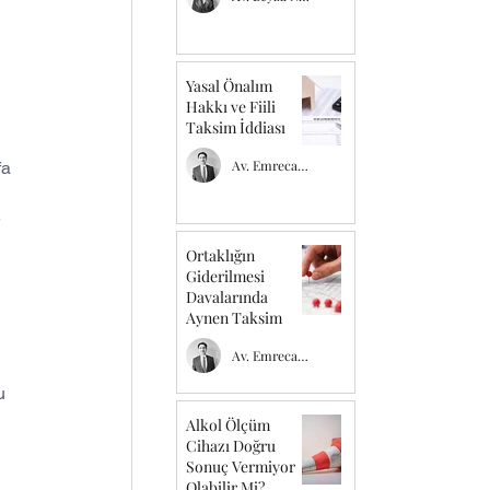
Yasal Önalım
Hakkı ve Fiili
Taksim İddiası
 
Av. Emrecan TEMEL
a 
 
 
Ortaklığın
Giderilmesi
Davalarında
Aynen Taksim
Av. Emrecan TEMEL
u 
Alkol Ölçüm
Cihazı Doğru
Sonuç Vermiyor
Olabilir Mi?