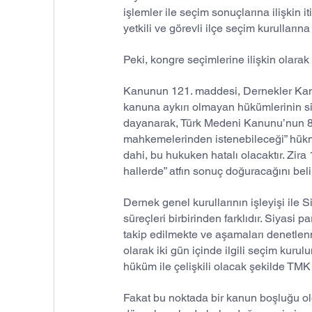
işlemler ile seçim sonuçlarına ilişkin i
yetkili ve görevli ilçe seçim kurullarına
Peki, kongre seçimlerine ilişkin olara
Kanunun 121. maddesi, Dernekler Kanu
kanuna aykırı olmayan hükümlerinin siy
dayanarak, Türk Medeni Kanunu’nun 83.
mahkemelerinden istenebileceği” hükmü
dahi, bu hukuken hatalı olacaktır. Zir
hallerde” atfın sonuç doğuracağını beli
Dernek genel kurullarının işleyişi il
süreçleri birbirinden farklıdır. Siyasi p
takip edilmekte ve aşamaları denetlenm
olarak iki gün içinde ilgili seçim kuru
hüküm ile çelişkili olacak şekilde TMK
Fakat bu noktada bir kanun boşluğu o