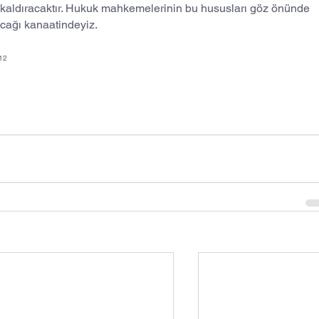
aldıracaktır. Hukuk mahkemelerinin bu hususları göz önünde 
acağı kanaatindeyiz.
012