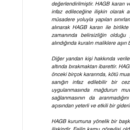
değerlendirilmiştir. HAGB kararı
infaz edileceğine ilişkin olarak
müsadere yoluyla yapılan sınırlam
alınarak HAGB kararı ile birlikte
zamanında belirsizliğin olduğu 
alındığında kuralın maliklere aşırı 
Diğer yandan kişi hakkında verilen
altında bırakmaktan ibarettir. HA
önceki birçok kararında, kötü m
sanığın infaz edilebilir bir
uygulanmasında mağdurun muva
sağlanmasının da aranmadığını 
açısından yeterli ve etkili bir gide
HAGB kurumuna yönelik bir başka 
ilişkindir. Failin kamu görevlisi o