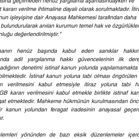
sına geçilmeden henüz yargılama aşamasındayken ve 
ararı verilme ihtimaline dayalı olarak sorulmaktadır. İtir
n işleyişine dair Anayasa Mahkemesi tarafından daha 
 bulundurularak anılan kurumun temel hak ve özgürlükler
luğu değerlendirilmiştir."
manın henüz başında kabul eden sanıklar hakkın
nda adil yargılanma hakkı güvencelerinin ilk dere
ığının denetimi istinaf kanun yolunda yapılamamakta 
ilmektedir. İstinaf kanun yoluna tabi olması öngörülen b
 verilmesini kabul etmesiyle itiraz yoluna tabi hâ
B kararı verilmesini kabul etmekle birlikte istinaf kan
gat etmektedir. Mahkeme hükmünün kurulmasından önce
r kanun yolundan feragat iradesinin anayasal geçerlil
r.
mleri yönünden de bazı eksik düzenlemeler içerdi