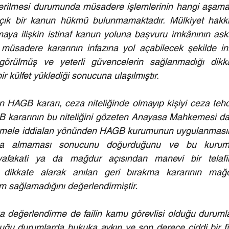
 verilmesi durumunda müsadere işlemlerinin hangi aşama
 açık bir kanun hükmü bulunmamaktadır. Mülkiyet hakkı
aya ilişkin istinaf kanun yoluna başvuru imkânının askı
 müsadere kararının infazına yol açabilecek şekilde inf
görülmüş ve yeterli güvencelerin sağlanmadığı dikka
bir külfet yüklediği sonucuna ulaşılmıştır.
 HAGB kararı, ceza niteliğinde olmayıp kişiyi ceza tehdi
GB kararının bu niteliğini gözeten Anayasa Mahkemesi da
uamele iddiaları yönünden HAGB kurumunun uygulanmasın
 ceza almaması sonucunu doğurduğunu ve bu kurum
fakati ya da mağdur açısından manevi bir telafin
dikkate alarak anılan geri bırakma kararının mağd
rim sağlamadığını değerlendirmiştir.
değerlendirme de failin kamu görevlisi olduğu durumla
lduğu durumlarda hukuka aykırı ve son derece ciddi bir fiil