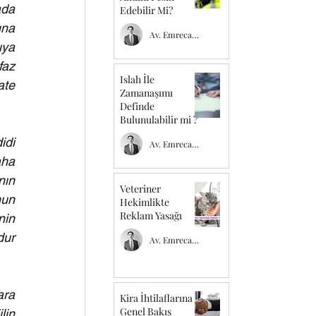
da 
Edebilir Mi?
na 
Av. Emrecan TEMEL
ya 
az 
Islah İle
te 
Zamanaşımı
Definde
Bulunulabilir mi ?
di 
Av. Emrecan TEMEL
ha 
ın 
Veteriner
un 
Hekimlikte
Reklam Yasağı
in 
ur 
Av. Emrecan TEMEL
ra 
Kira İhtilaflarına
Genel Bakış
in 