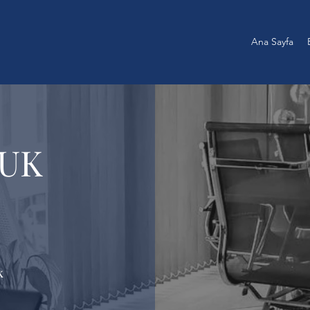
Ana Sayfa
UK
k