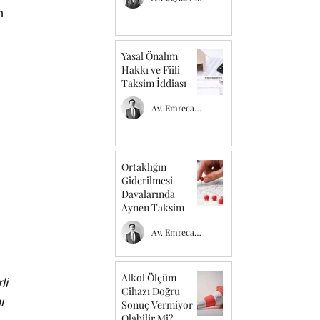
m 
Yasal Önalım
 
Hakkı ve Fiili
Taksim İddiası
 
Av. Emrecan TEMEL
Ortaklığın
Giderilmesi
Davalarında
Aynen Taksim
Av. Emrecan TEMEL
Alkol Ölçüm
i 
Cihazı Doğru
ı 
Sonuç Vermiyor
Olabilir Mi?