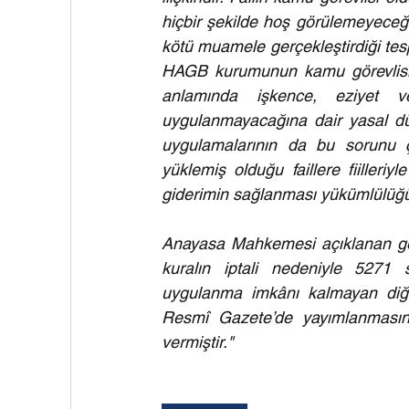
hiçbir şekilde hoş görülemeyeceğ
kötü muamele gerçekleştirdiği tespi
HAGB kurumunun kamu görevlisini
anlamında işkence, eziyet 
uygulanmayacağına dair yasal d
uygulamalarının da bu sorunu ç
yüklemiş olduğu faillere fiilleriy
giderimin sağlanması yükümlülüğ
Anayasa Mahkemesi açıklanan gere
kuralın iptali nedeniyle 5271
uygulanma imkânı kalmayan diğer 
Resmî Gazete’de yayımlanmasınd
vermiştir."