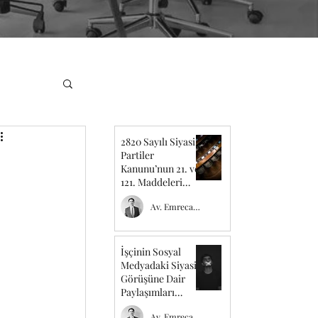
2820 Sayılı Siyasi
Partiler
Kanunu’nun 21. ve
121. Maddeleri
Üzerine
Av. Emrecan TEMEL
İşçinin Sosyal
Medyadaki Siyasi
Görüşüne Dair
 
Paylaşımları
Sebebiyle İş
Av. Emrecan TEMEL