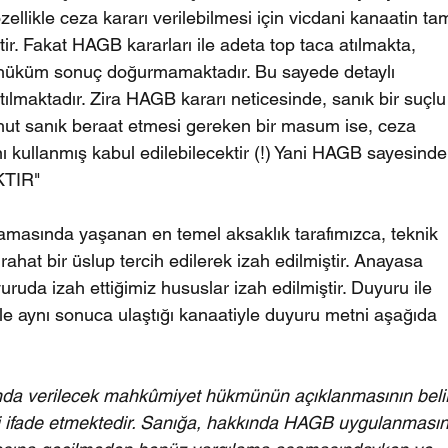
özellikle ceza kararı verilebilmesi için vicdani kanaatin ta
r. Fakat HAGB kararları ile adeta top taca atılmakta, 
 hüküm sonuç doğurmamaktadır. Bu sayede detaylı 
lmaktadır. Zira HAGB kararı neticesinde, sanık bir suçlu
ahut sanık beraat etmesi gereken bir masum ise, ceza 
 kullanmış kabul edilebilecektir (!) Yani HAGB sayesinde
TIR"
asında yaşanan en temel aksaklık tarafımızca, teknik 
ahat bir üslup tercih edilerek izah edilmiştir. Anayasa 
uda izah ettiğimiz hususlar izah edilmiştir. Duyuru ile 
 ile aynı sonuca ulaştığı kanaatiyle duyuru metni aşağıda 
a verilecek mahkûmiyet hükmünün açıklanmasının belirl
ni ifade etmektedir. Sanığa, hakkında HAGB uygulanmasın