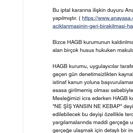
Bu iptal kararına ilişkin duyuru 
yapılmıştır. ( 
https://www.anayasa.g
aciklanmasinin-geri-birakilmasi-h
Bizce HAGB kurumunun kaldırılma
alan birçok husus hukuken makuld
HAGB kurumu, uygulayıcılar taraf
geçen gün denetimsizlikten kaynakl
istinaf kanun yoluna başvurulamama
esasa girilmemiş olması sebebiyle 
Mesleğimizi icra ederken HAGB ku
"NE ŞİŞ YANSIN NE KEBAP" deyişi
edilebilecek bu deyişi özellikle t
yargılamalarında maddi gerçeğe u
gerçeğe ulaşmak için detaylı bir i