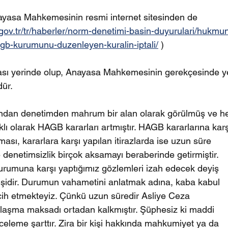
Anayasa Mahkemesinin resmi internet sitesinden de 
ov.tr/tr/haberler/norm-denetimi-basin-duyurulari/hukmu
agb-kurumunu-duzenleyen-kuralin-iptali/
 )
sı yerinde olup, Anayasa Mahkemesinin gerekçesinde y
ür.
ından denetimden mahrum bir alan olarak görülmüş ve he
ı olarak HAGB kararları artmıştır. HAGB kararlarına karş
sı, kararlara karşı yapılan itirazlarda ise uzun süre 
denetimsizlik birçok aksamayı beraberinde getirmiştir.
rumuna karşı yaptığımız gözlemleri izah edecek deyiş 
dir. Durumun vahametini anlatmak adına, kaba kabul 
ercih etmekteyiz. Çünkü uzun süredir Asliye Ceza 
laşma maksadı ortadan kalkmıştır. Şüphesiz ki maddi 
nceleme şarttır. Zira bir kişi hakkında mahkumiyet ya da 