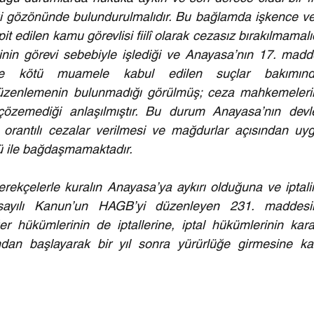
i gözönünde bulundurulmalıdır. Bu bağlamda işkence ve
t edilen kamu görevlisi fiilî olarak cezasız bırakılmamalıdı
n görevi sebebiyle işlediği ve Anayasa’nın 17. madde
ve kötü muamele kabul edilen suçlar bakımınd
üzenlemenin bulunmadığı görülmüş; ceza mahkemelerin
özemediği anlaşılmıştır. Bu durum Anayasa’nın devle
le orantılı cezalar verilmesi ve mağdurlar açısından uyg
ü ile bağdaşmamaktadır.
kçelerle kuralın Anayasa’ya aykırı olduğuna ve iptalin
 sayılı Kanun’un HAGB’yi düzenleyen 231. maddesin
hükümlerinin de iptallerine, iptal hükümlerinin karar
an başlayarak bir yıl sonra yürürlüğe girmesine kar