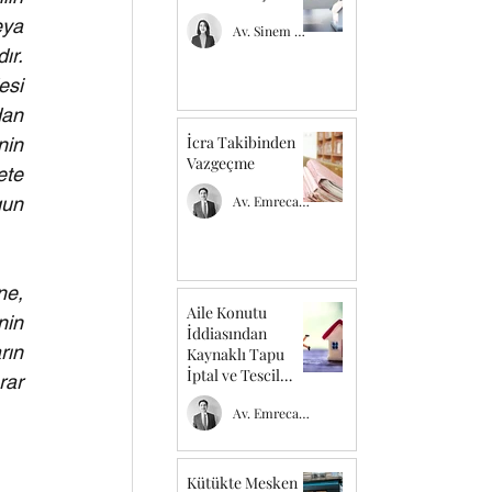
ya 
Av. Sinem Cansu Kır
r. 
si 
an 
İcra Takibinden
in 
Vazgeçme
te 
un 
Av. Emrecan TEMEL
e, 
Aile Konutu
in 
İddiasından
ın 
Kaynaklı Tapu
İptal ve Tescil
ar 
Davası
Av. Emrecan TEMEL
Kütükte Mesken