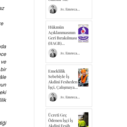
az 
Av. Emrecan TEMEL
e 
Hükmün
Açıklanmasının
Geri Bırakılması
(HAGB)
da 
Kurumunu
Av. Emrecan TEMEL
ce 
Düzenleyen
Kuralın İptali
ve 
ir 
Emeklilik
Sebebiyle İş
le 
Akdini Fesheden
un 
İşçi, Çalışmaya
ki 
Devam Etse Dahi
Av. Emrecan TEMEL
Kıdem Tazminatı
ik 
Hak Eder Mi ?
Ücreti Geç
Ödenen İşçi İş
ği 
Akdini Fesih