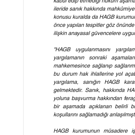
kabul edip etmediği hüküm aşama
ileride sanık hakkında mahkûmiyet k
konusu kuralda da HAGB kurumunu
önce yapılan tespitler göz önünde
ilişkin anayasal güvencelere uygun
"HAGB uygulanmasını yargıla
yargılamanın sonraki aşamaları
mahkemesince sağlanıp sağlanmad
bu durum hak ihlallerine yol açab
yargılama, sanığın HAGB kararı
gelmektedir. Sanık, hakkında HAG
yoluna başvurma hakkından fera
bir aşamada açıklanan belirli bi
koşullarını sağlamadığı anlaşılmıştı
HAGB kurumunun müsadere işle