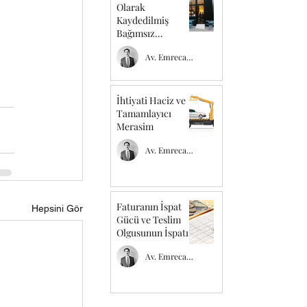
Olarak
Kaydedilmiş
Bağımsız
Bölümde İşyeri
Av. Emrecan TEMEL
Açılabilir mi ?
İhtiyati Haciz ve
Tamamlayıcı
Merasim
Av. Emrecan TEMEL
Faturanın İspat
Hepsini Gör
Gücü ve Teslim
Olgusunun İspatı
Av. Emrecan TEMEL