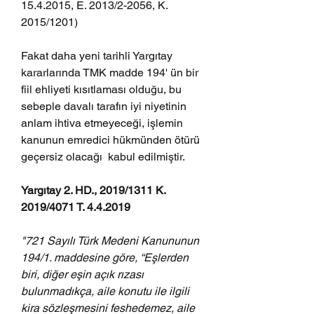
15.4.2015, E. 2013/2-2056, K. 
2015/1201)
Fakat daha yeni tarihli Yargıtay 
kararlarında TMK madde 194' ün bir  
fiil ehliyeti kısıtlaması olduğu, bu 
sebeple davalı tarafın iyi niyetinin 
anlam ihtiva etmeyeceği, işlemin 
kanunun emredici hükmünden ötürü 
geçersiz olacağı  kabul edilmiştir. 
Yargıtay 2. HD., 2019/1311 K. 
2019/4071 T. 4.4.2019
"721 Sayılı Türk Medeni Kanununun 
194/1. maddesine göre, “Eşlerden 
biri, diğer eşin açık rızası 
bulunmadıkça, aile konutu ile ilgili 
kira sözleşmesini feshedemez, aile 