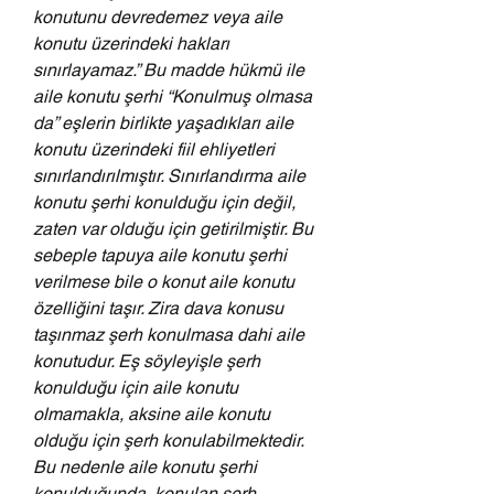
konutunu devredemez veya aile 
konutu üzerindeki hakları 
sınırlayamaz.” Bu madde hükmü ile 
aile konutu şerhi “Konulmuş olmasa 
da” eşlerin birlikte yaşadıkları aile 
konutu üzerindeki fiil ehliyetleri 
sınırlandırılmıştır. Sınırlandırma aile 
konutu şerhi konulduğu için değil, 
zaten var olduğu için getirilmiştir. Bu 
sebeple tapuya aile konutu şerhi 
verilmese bile o konut aile konutu 
özelliğini taşır. Zira dava konusu 
taşınmaz şerh konulmasa dahi aile 
konutudur. Eş söyleyişle şerh 
konulduğu için aile konutu 
olmamakla, aksine aile konutu 
olduğu için şerh konulabilmektedir. 
Bu nedenle aile konutu şerhi 
konulduğunda, konulan şerh 