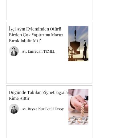
İşçi Aynı Eyleminden Ötürü
Birden Çok Yaptırıma Maruz
Bırakılabilir Mi ?
Av. Emrecan TEMEL
Düğünde Takılan Ziynet Eşyaları
Kime Aittir
Av. Beyza Nur Betül Ersoy