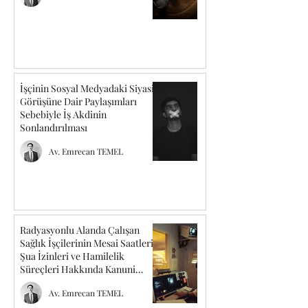
İşçinin Sosyal Medyadaki Siyasi
Görüşüne Dair Paylaşımları
Sebebiyle İş Akdinin
Sonlandırılması
Av. Emrecan TEMEL
Radyasyonlu Alanda Çalışan
Sağlık İşçilerinin Mesai Saatleri,
Şua İzinleri ve Hamilelik
Süreçleri Hakkında Kanuni
Düzenlemeler
Av. Emrecan TEMEL