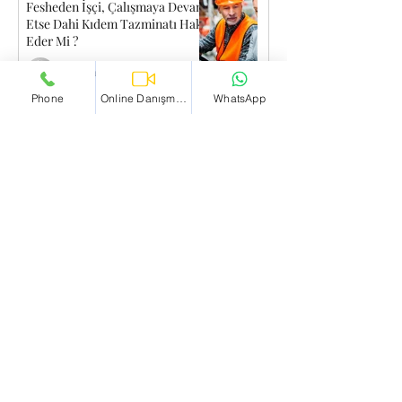
Fesheden İşçi, Çalışmaya Devam
Etse Dahi Kıdem Tazminatı Hak
Eder Mi ?
Av. Emrecan TEMEL
Phone
Online Danışmanlık
WhatsApp
Ücreti Geç Ödenen İşçi İş Akdini
Fesih Edebilir Mi?
Av. Emrecan TEMEL
Islah İle Zamanaşımı Definde
Bulunulabilir mi ?